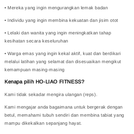
• Mereka yang ingin mengurangkan lemak badan
• Individu yang ingin membina kekuatan dan jisim otot
• Lelaki dan wanita yang ingin meningkatkan tahap
kesihatan secara keseluruhan
• Warga emas yang ingin kekal aktif, kuat dan berdikari
melalui latihan yang selamat dan disesuaikan mengikut
kemampuan masing-masing
Kenapa pilih HO-LIAO FITNESS?
Kami tidak sekadar mengira ulangan (reps).
Kami mengajar anda bagaimana untuk bergerak dengan
betul, memahami tubuh sendiri dan membina tabiat yang
mampu dikekalkan sepanjang hayat.