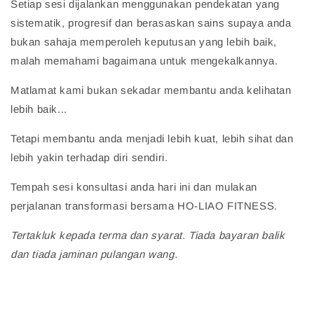
Setiap sesi dijalankan menggunakan pendekatan yang
sistematik, progresif dan berasaskan sains supaya anda
bukan sahaja memperoleh keputusan yang lebih baik,
malah memahami bagaimana untuk mengekalkannya.
Matlamat kami bukan sekadar membantu anda kelihatan
lebih baik...
Tetapi membantu anda menjadi lebih kuat, lebih sihat dan
lebih yakin terhadap diri sendiri.
Tempah sesi konsultasi anda hari ini dan mulakan
perjalanan transformasi bersama HO-LIAO FITNESS.
Tertakluk kepada terma dan syarat. Tiada bayaran balik
dan tiada jaminan pulangan wang.